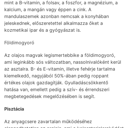
mint a B-vitamin, a folsav, a foszfor, a magnézium, a
kalcium, a mangán vagy éppen a cink. A
mandulaszemek azonban nemcsak a konyhában
jeleskednek, előszeretettel alkalmazza őket a
kozmetikai ipar és a gyógyászat is.
Földimogyoró
Az olajos magvak legismertebbike a földimogyoró,
ami leginkább sós változatban, nassolnivalóként kerül
az asztalra. B- és E-vitamin, illetve fehérje tartalma
kiemelkedő, nagyjából 50%-ában pedig roppant
értékes olajok gazdagítják. Gyulladáscsökkentő
hatása van, emellett pedig a szív- és érrendszeri
megbetegedések megelőzésében is segít.
Pisztácia
Az anyagcsere zavartalan működéséhez