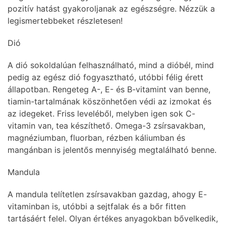
pozitív hatást gyakoroljanak az egészségre. Nézzük a
legismertebbeket részletesen!
Dió
A dió sokoldalúan felhasználható, mind a dióbél, mind
pedig az egész dió fogyasztható, utóbbi félig érett
állapotban. Rengeteg A-, E- és B-vitamint van benne,
tiamin-tartalmának köszönhetően védi az izmokat és
az idegeket. Friss leveléből, melyben igen sok C-
vitamin van, tea készíthető. Omega-3 zsírsavakban,
magnéziumban, fluorban, rézben káliumban és
mangánban is jelentős mennyiség megtalálható benne.
Mandula
A mandula telítetlen zsírsavakban gazdag, ahogy E-
vitaminban is, utóbbi a sejtfalak és a bőr fitten
tartásáért felel. Olyan értékes anyagokban bővelkedik,