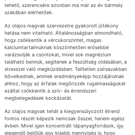
tehető, szerencsére azonban ma már az év bármely
szakában elérhetőek.
Az olajos magvak szervezetre gyakorolt jótékony
hatása nem vitatható. Általánosságban elmondható,
hogy csökkentik a vércukorszintet, magas
kalciumtartalmuknak köszönhetően erősebbé
varázsolják a csontokat, mivel sok magnézium
található bennük, segítenek a feszültség oldásában, a
stresszel való megküzdésben. Telítetlen zsírsavakban
bővelkednek, aminek eredményeképp hozzájárulnak
ahhoz, hogy az érfalak megőrizzék rugalmasságukat
ezáltal csökkentik a szív- és érrendszeri
megbetegedések kockázatát.
Az olajos magvak tehát a kiegyensúlyozott étrend
fontos részét képezik nemcsak ősszel, hanem egész
évben. Mivel igen koncentrált tápanyagforrások, így
elegendő belőlük egy kisebb mennyiség is, hogy