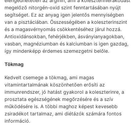
elengedhetetlen az arginin, ami a koleszterinlerakódást
megelőző nitorgén-oxid szint fenntartásában nyújt
segítséget. Ez az anyag igen jelentős mennyiségben
van a pisztáciában. Összességében a koleszterinszint
és a magasvérnyomás csökkentéséhez járul hozzá.
Antioxidánsokban, fehérjékben, ásványianyagokban,
vasban, magnéziumban és kalciumban is igen gazdag,
így mindenképp érdemes szemezgetni belőle.
Tökmag
Kedvelt csemege a tökmag, ami magas
vitamintartalmának köszönhetően erősíti az
immunrendszer, jó hatást gyakorol a koleszterinre, a
prosztata egészségének megőrzésére és a szív
működésére is. A többi maghoz képest kevesebb
zsiradékot tartalmaz, ami diétázók számára fontos
információ.