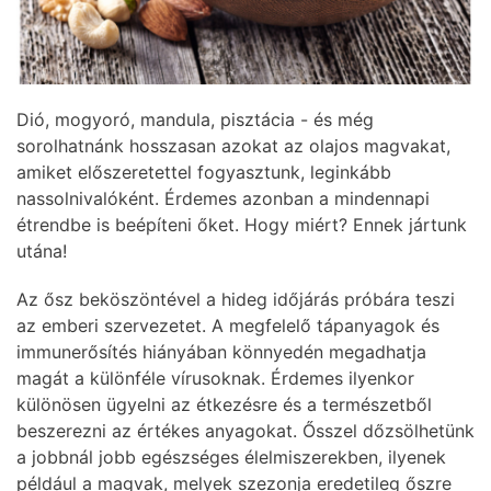
Dió, mogyoró, mandula, pisztácia - és még
sorolhatnánk hosszasan azokat az olajos magvakat,
amiket előszeretettel fogyasztunk, leginkább
nassolnivalóként. Érdemes azonban a mindennapi
étrendbe is beépíteni őket. Hogy miért? Ennek jártunk
utána!
Az ősz beköszöntével a hideg időjárás próbára teszi
az emberi szervezetet. A megfelelő tápanyagok és
immunerősítés hiányában könnyedén megadhatja
magát a különféle vírusoknak. Érdemes ilyenkor
különösen ügyelni az étkezésre és a természetből
beszerezni az értékes anyagokat. Ősszel dőzsölhetünk
a jobbnál jobb egészséges élelmiszerekben, ilyenek
például a magvak, melyek szezonja eredetileg őszre