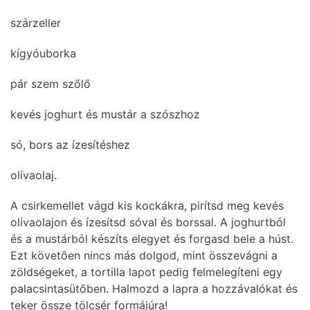
szárzeller
kígyóuborka
pár szem szőlő
kevés joghurt és mustár a szószhoz
só, bors az ízesítéshez
olívaolaj.
A csirkemellet vágd kis kockákra, pirítsd meg kevés
olívaolajon és ízesítsd sóval és borssal. A joghurtból
és a mustárból készíts elegyet és forgasd bele a húst.
Ezt követően nincs más dolgod, mint összevágni a
zöldségeket, a tortilla lapot pedig felmelegíteni egy
palacsintasütőben. Halmozd a lapra a hozzávalókat és
teker össze tölcsér formájúra!