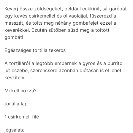
Keverj össze zöldségeket, például cukkinit, sárgarépát
egy kevés csirkemellel és olívaolajjal, fűszerezd a
masszát, és tölts meg néhány gombafejet ezzel a
keverékkel. Ezután sütőben süsd meg a töltött
gombát!
Egészséges tortilla tekercs
A tortilláról a legtöbb embernek a gyros és a burrito
jut eszébe, szerencsére azonban diétásan is el lehet
készíteni.
Mi kell hozzá?
tortilla lap
1 csirkemell filé
jégsaláta