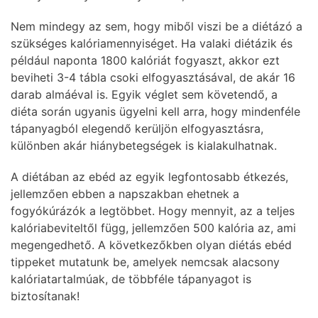
Nem mindegy az sem, hogy miből viszi be a diétázó a
szükséges kalóriamennyiséget. Ha valaki diétázik és
például naponta 1800 kalóriát fogyaszt, akkor ezt
beviheti 3-4 tábla csoki elfogyasztásával, de akár 16
darab almáéval is. Egyik véglet sem követendő, a
diéta során ugyanis ügyelni kell arra, hogy mindenféle
tápanyagból elegendő kerüljön elfogyasztásra,
különben akár hiánybetegségek is kialakulhatnak.
A diétában az ebéd az egyik legfontosabb étkezés,
jellemzően ebben a napszakban ehetnek a
fogyókúrázók a legtöbbet. Hogy mennyit, az a teljes
kalóriabeviteltől függ, jellemzően 500 kalória az, ami
megengedhető. A következőkben olyan diétás ebéd
tippeket mutatunk be, amelyek nemcsak alacsony
kalóriatartalmúak, de többféle tápanyagot is
biztosítanak!