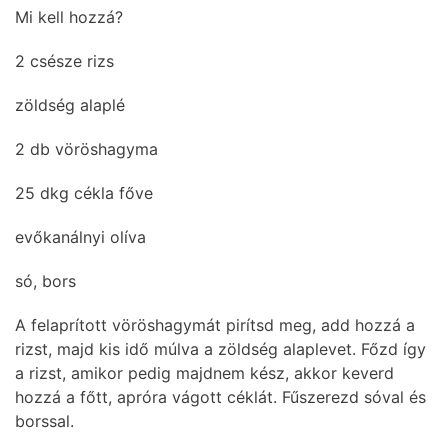
Mi kell hozzá?
2 csésze rizs
zöldség alaplé
2 db vöröshagyma
25 dkg cékla főve
evőkanálnyi olíva
só, bors
A felaprított vöröshagymát pirítsd meg, add hozzá a
rizst, majd kis idő múlva a zöldség alaplevet. Főzd így
a rizst, amikor pedig majdnem kész, akkor keverd
hozzá a főtt, apróra vágott céklát. Fűszerezd sóval és
borssal.