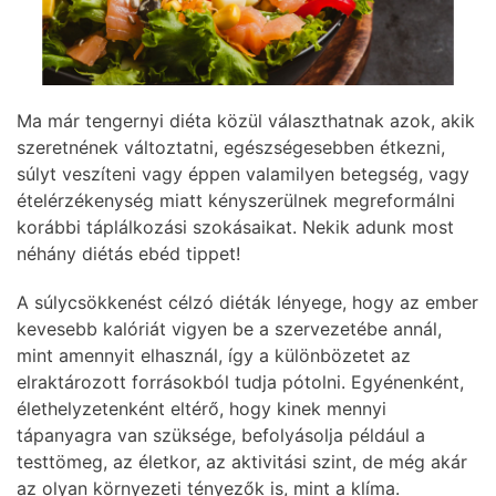
Ma már tengernyi diéta közül választhatnak azok, akik
szeretnének változtatni, egészségesebben étkezni,
súlyt veszíteni vagy éppen valamilyen betegség, vagy
ételérzékenység miatt kényszerülnek megreformálni
korábbi táplálkozási szokásaikat. Nekik adunk most
néhány diétás ebéd tippet!
A súlycsökkenést célzó diéták lényege, hogy az ember
kevesebb kalóriát vigyen be a szervezetébe annál,
mint amennyit elhasznál, így a különbözetet az
elraktározott forrásokból tudja pótolni. Egyénenként,
élethelyzetenként eltérő, hogy kinek mennyi
tápanyagra van szüksége, befolyásolja például a
testtömeg, az életkor, az aktivitási szint, de még akár
az olyan környezeti tényezők is, mint a klíma.