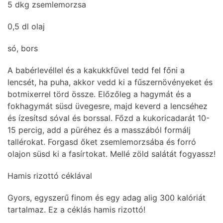
5 dkg zsemlemorzsa
0,5 dl olaj
só, bors
A babérlevéllel és a kakukkfűvel tedd fel főni a
lencsét, ha puha, akkor vedd ki a fűszernövényeket és
botmixerrel törd össze. Előzőleg a hagymát és a
fokhagymát süsd üvegesre, majd keverd a lencséhez
és ízesítsd sóval és borssal. Főzd a kukoricadarát 10-
15 percig, add a püréhez és a masszából formálj
tallérokat. Forgasd őket zsemlemorzsába és forró
olajon süsd ki a fasírtokat. Mellé zöld salátát fogyassz!
Hamis rizottó céklával
Gyors, egyszerű finom és egy adag alig 300 kalóriát
tartalmaz. Ez a céklás hamis rizottó!