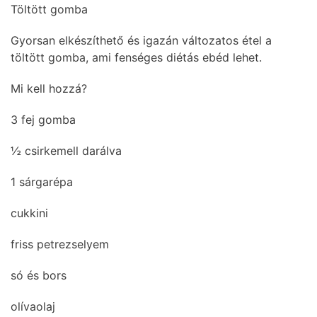
Töltött gomba
Gyorsan elkészíthető és igazán változatos étel a
töltött gomba, ami fenséges diétás ebéd lehet.
Mi kell hozzá?
3 fej gomba
½ csirkemell darálva
1 sárgarépa
cukkini
friss petrezselyem
só és bors
olívaolaj