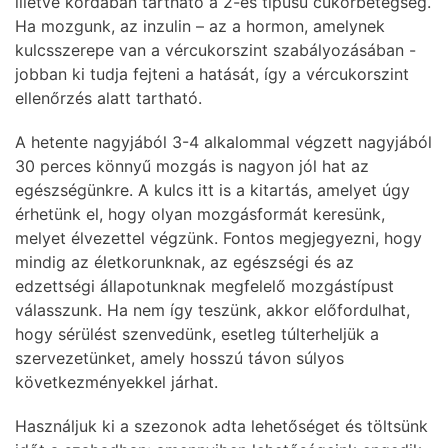
illetve kordában tartható a 2-es típusú cukorbetegség.
Ha mozgunk, az inzulin – az a hormon, amelynek
kulcsszerepe van a vércukorszint szabályozásában -
jobban ki tudja fejteni a hatását, így a vércukorszint
ellenőrzés alatt tartható.
A hetente nagyjából 3-4 alkalommal végzett nagyjából
30 perces könnyű mozgás is nagyon jól hat az
egészségünkre. A kulcs itt is a kitartás, amelyet úgy
érhetünk el, hogy olyan mozgásformát keresünk,
melyet élvezettel végzünk. Fontos megjegyezni, hogy
mindig az életkorunknak, az egészségi és az
edzettségi állapotunknak megfelelő mozgástípust
válasszunk. Ha nem így teszünk, akkor előfordulhat,
hogy sérülést szenvedünk, esetleg túlterheljük a
szervezetünket, amely hosszú távon súlyos
következményekkel járhat.
Használjuk ki a szezonok adta lehetőséget és töltsünk