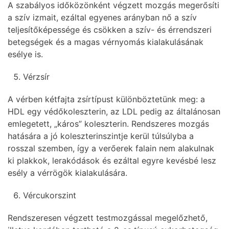
A szabályos időközönként végzett mozgás megerősíti
a szív izmait, ezáltal egyenes arányban nő a szív
teljesítőképessége és csökken a szív- és érrendszeri
betegségek és a magas vérnyomás kialakulásának
esélye is.
Vérzsír
A vérben kétfajta zsírtípust különböztetünk meg: a
HDL egy védőkoleszterin, az LDL pedig az általánosan
emlegetett, „káros” koleszterin. Rendszeres mozgás
hatására a jó koleszterinszintje kerül túlsúlyba a
rosszal szemben, így a verőerek falain nem alakulnak
ki plakkok, lerakódások és ezáltal egyre kevésbé lesz
esély a vérrögök kialakulására.
Vércukorszint
Rendszeresen végzett testmozgással megelőzhető,