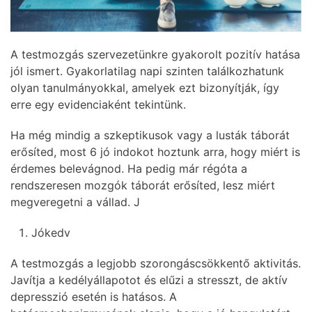
A testmozgás szervezetünkre gyakorolt pozitív hatása
jól ismert. Gyakorlatilag napi szinten találkozhatunk
olyan tanulmányokkal, amelyek ezt bizonyítják, így
erre egy evidenciaként tekintünk.
Ha még mindig a szkeptikusok vagy a lusták táborát
erősíted, most 6 jó indokot hoztunk arra, hogy miért is
érdemes belevágnod. Ha pedig már régóta a
rendszeresen mozgók táborát erősíted, lesz miért
megveregetni a vállad. J
Jókedv
A testmozgás a legjobb szorongáscsökkentő aktivitás.
Javítja a kedélyállapotot és elűzi a stresszt, de aktív
depresszió esetén is hatásos. A