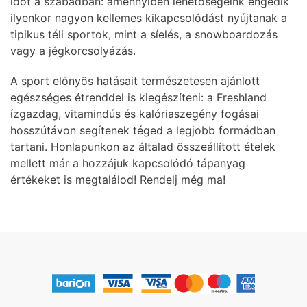
időt a szabadban: amennyiben lehetőségeink engedik
ilyenkor nagyon kellemes kikapcsolódást nyújtanak a
tipikus téli sportok, mint a síelés, a snowboardozás
vagy a jégkorcsolyázás.
A sport előnyös hatásait természetesen ajánlott
egészséges étrenddel is kiegészíteni: a Freshland
ízgazdag, vitamindús és kalóriaszegény fogásai
hosszútávon segítenek téged a legjobb formádban
tartani. Honlapunkon az általad összeállított ételek
mellett már a hozzájuk kapcsolódó tápanyag
értékeket is megtalálod! Rendelj még ma!