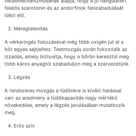
hatásmechanizmusának alapja, hogy a jó hangulatért
felelős szerotonin és az endorfinok felszabadulását
idézi elő.
Méregtelenítés
A vérkeringés fokozásával még több oxigén jut el a
bőr egyes sejtjeihez. Testmozgás során fokozódik az
izzadás, amely biztosítja, hogy a bőrön keresztül még
több káros anyagtól szabaduljon meg a szervezetünk.
Légzés
A rendszeres mozgás a tüdőnkre is kiváló hatással
van: az eredmény a tüdőkapacitás nagy mértékű
növekedése, amely a légzés javulásában mutatkozik
meg.
Erős szív